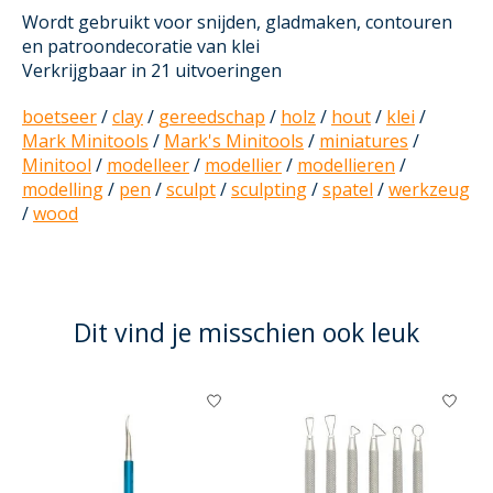
Wordt gebruikt voor snijden, gladmaken, contouren
en patroondecoratie van klei
Verkrijgbaar in 21 uitvoeringen
boetseer
/
clay
/
gereedschap
/
holz
/
hout
/
klei
/
Mark Minitools
/
Mark's Minitools
/
miniatures
/
Minitool
/
modelleer
/
modellier
/
modellieren
/
modelling
/
pen
/
sculpt
/
sculpting
/
spatel
/
werkzeug
/
wood
Dit vind je misschien ook leuk
Items van productcarrousel