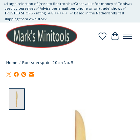
✅Large selection of (hard to find) tools ✅Great value for money ✅ Tools as
used by ourselves ✅ Advise per email, per phone or on (trade) shows ✅
TRUSTED SHOPS - rating : 4.8 ⭐⭐⭐⭐ ⭐ . ✅ Based in the Netherlands, fast
shipping from own stock
Verlanglijst
Winkelwa
Home
/
Boetseerspatel 20cm No. 5
Product image slideshow Items