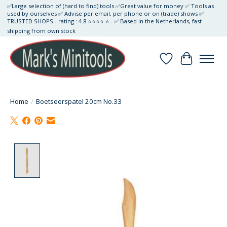
✅Large selection of (hard to find) tools ✅Great value for money ✅ Tools as
used by ourselves ✅ Advise per email, per phone or on (trade) shows ✅
TRUSTED SHOPS - rating : 4.8 ⭐⭐⭐⭐ ⭐ . ✅ Based in the Netherlands, fast
shipping from own stock
Verlanglijst
Winkelwa
Home
/
Boetseerspatel 20cm No.33
Product image slideshow Items