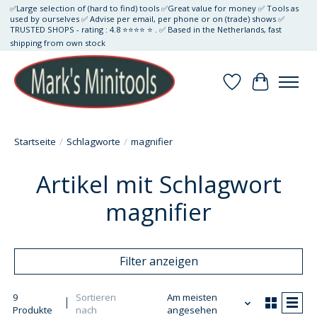
✅Large selection of (hard to find) tools ✅Great value for money ✅ Tools as
used by ourselves ✅ Advise per email, per phone or on (trade) shows ✅
TRUSTED SHOPS - rating : 4.8 ⭐⭐⭐⭐ ⭐ . ✅ Based in the Netherlands, fast
shipping from own stock
Wunschzettel
Ihr Waren
Startseite
/
Schlagworte
/
magnifier
Artikel mit Schlagwort
magnifier
Filter anzeigen
9
Sortieren
Am meisten
Produkte
nach
angesehen