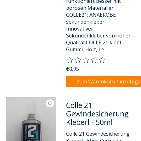
funktioniert besser mit
porösen Materialien.
COLLE21: ANAEROBE
sekundenkleber
Innovativer
Sekundenkleber von hoher
Qualität.COLLE 21 klebt
Gummi, Holz, Le
Die Bewertung dieses Produkts
€8,95
Zum Warenkorb hinzufüg
Colle 21
Gewindesicherung
Kleberl - 50ml
Colle 21 Gewindesicherung
Kleberl - 50ml Verhindert