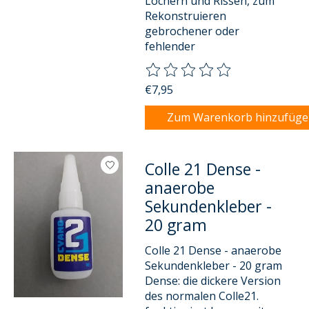
Löchern und Rissen, zum
Rekonstruieren
gebrochener oder
fehlender
Die Bewertung dieses Produkts
€7,95
Zum Warenkorb hinzufüg
Colle 21 Dense -
anaerobe
Sekundenkleber -
20 gram
Colle 21 Dense - anaerobe
Sekundenkleber - 20 gram
Dense: die dickere Version
des normalen Colle21.