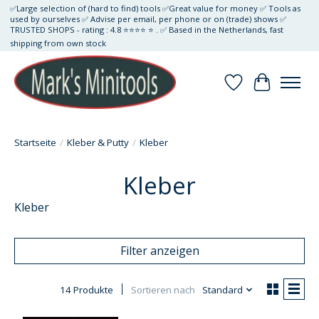
✅Large selection of (hard to find) tools ✅Great value for money ✅ Tools as
used by ourselves ✅ Advise per email, per phone or on (trade) shows ✅
TRUSTED SHOPS - rating : 4.8 ⭐⭐⭐⭐ ⭐ . ✅ Based in the Netherlands, fast
shipping from own stock
Wunschzettel
Ihr Waren
Startseite
/
Kleber & Putty
/
Kleber
Kleber
Kleber
Filter anzeigen
14 Produkte
Sortieren nach
Standard