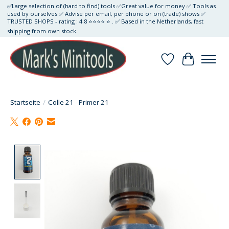
✅Large selection of (hard to find) tools ✅Great value for money ✅ Tools as
used by ourselves ✅ Advise per email, per phone or on (trade) shows ✅
TRUSTED SHOPS - rating : 4.8 ⭐⭐⭐⭐ ⭐ . ✅ Based in the Netherlands, fast
shipping from own stock
Wunschzettel
Ihr Waren
Startseite
/
Colle 21 - Primer 21
Product image slideshow Items