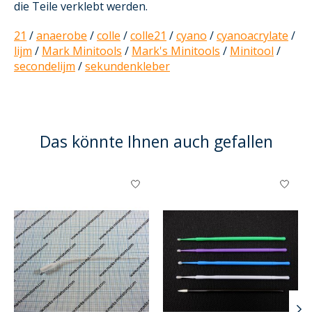
die Teile verklebt werden.
21
/
anaerobe
/
colle
/
colle21
/
cyano
/
cyanoacrylate
/
lijm
/
Mark Minitools
/
Mark's Minitools
/
Minitool
/
secondelijm
/
sekundenkleber
Das könnte Ihnen auch gefallen
Produkt-Karussell-Artikel