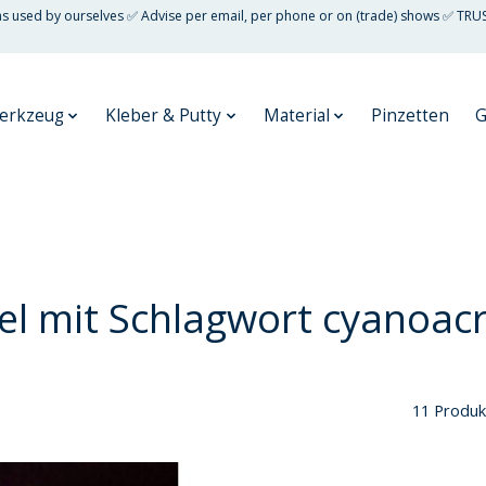
 as used by ourselves ✅ Advise per email, per phone or on (trade) shows ✅ TRU
erkzeug
Kleber & Putty
Material
Pinzetten
G
kel mit Schlagwort cyanoacr
11 Produk