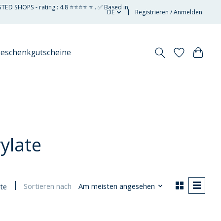
STED SHOPS - rating : 4.8 ⭐⭐⭐⭐ ⭐ . ✅ Based in
DE
Registrieren / Anmelden
eschenkgutscheine
ylate
Sortieren nach
Am meisten angesehen
te