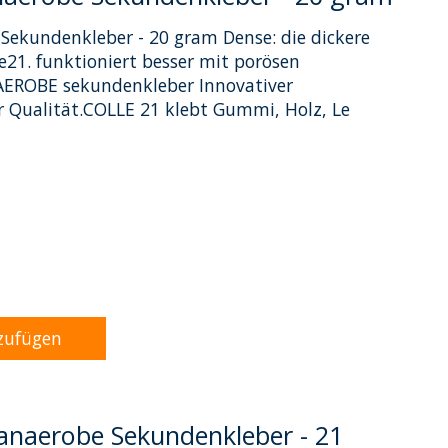
 Sekundenkleber - 20 gram Dense: die dickere
e21. funktioniert besser mit porösen
AEROBE sekundenkleber Innovativer
 Qualität.COLLE 21 klebt Gummi, Holz, Le
dukts ist
0
von 5
zufügen
 anaerobe Sekundenkleber - 21