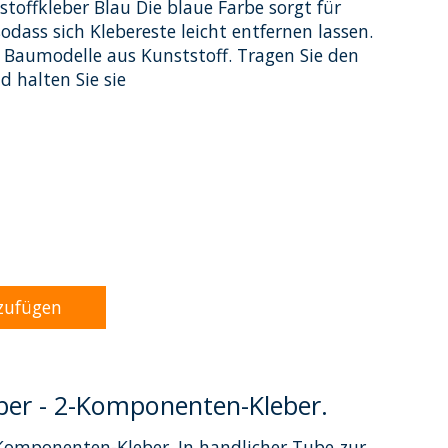
stoffkleber Blau Die blaue Farbe sorgt für
sodass sich Klebereste leicht entfernen lassen.
 Baumodelle aus Kunststoff. Tragen Sie den
d halten Sie sie
dukts ist
0
von 5
zufügen
eber - 2-Komponenten-Kleber.
-Komponenten-Kleber. In handlicher Tube zur