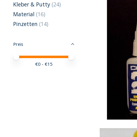
Kleber & Putty
(24)
Material
(16)
Pinzetten
(14)
Preis
Preis – Mindestwert
Price maximum value
€
0
- €
15