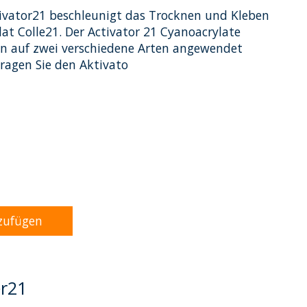
ctivator21 beschleunigt das Trocknen und Kleben
at Colle21. Der Activator 21 Cyanoacrylate
nn auf zwei verschiedene Arten angewendet
ragen Sie den Aktivato
dukts ist
0
von 5
zufügen
er21