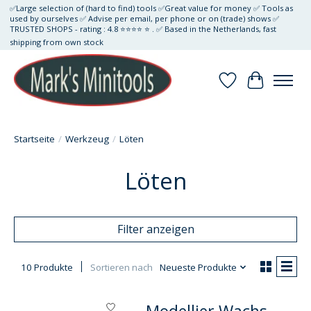
✅Large selection of (hard to find) tools ✅Great value for money ✅ Tools as
used by ourselves ✅ Advise per email, per phone or on (trade) shows ✅
TRUSTED SHOPS - rating : 4.8 ⭐⭐⭐⭐ ⭐ . ✅ Based in the Netherlands, fast
shipping from own stock
Wunschzettel
Ihr Waren
Startseite
/
Werkzeug
/
Löten
Löten
Filter anzeigen
10 Produkte
Sortieren nach
Neueste Produkte