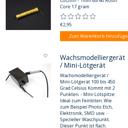
Lötzinn - 1mm 60/40 Rosin
Core 17 gram
Die Bewertung dieses Produkts
€2,95
Zum Warenkorb hinzufüg
Wachsmodelliergerät
/ Mini-Lötgerät
Wachsmodelliergerät /
Mini-Lötgerät 100 bis 450
Grad Celsius Kommt mit 2
Punkten. - Mini-Lötspitze:
Ideal zum Feinlöten. Wie
zum Beispiel Photo Etch,
Elektronik, SMD usw. -
Spezieller Waschpunkt.
Dieser Punkt ist flach.