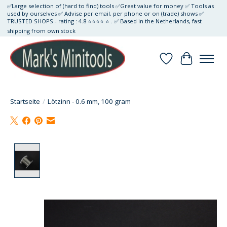
✅Large selection of (hard to find) tools ✅Great value for money ✅ Tools as
used by ourselves ✅ Advise per email, per phone or on (trade) shows ✅
TRUSTED SHOPS - rating : 4.8 ⭐⭐⭐⭐ ⭐ . ✅ Based in the Netherlands, fast
shipping from own stock
Wunschzettel
Ihr Waren
Startseite
/
Lötzinn - 0.6 mm, 100 gram
Product image slideshow Items