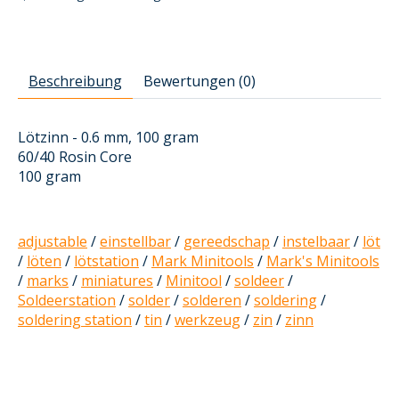
Beschreibung
Bewertungen (0)
Lötzinn - 0.6 mm, 100 gram
60/40 Rosin Core
100 gram
adjustable
/
einstellbar
/
gereedschap
/
instelbaar
/
löt
/
löten
/
lötstation
/
Mark Minitools
/
Mark's Minitools
/
marks
/
miniatures
/
Minitool
/
soldeer
/
Soldeerstation
/
solder
/
solderen
/
soldering
/
soldering station
/
tin
/
werkzeug
/
zin
/
zinn