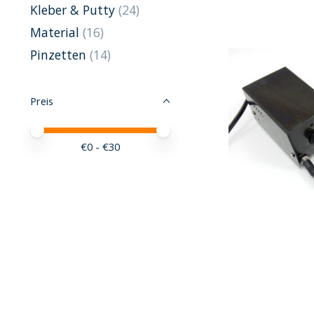
Kleber & Putty
(24)
Material
(16)
Pinzetten
(14)
Preis
Preis – Mindestwert
Price maximum value
€
0
- €
30