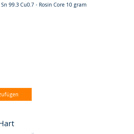
i Sn 99.3 Cu0.7 - Rosin Core 10 gram
dukts ist
0
von 5
zufügen
Hart