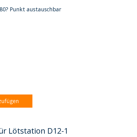
480? Punkt austauschbar
dukts ist
0
von 5
zufügen
für Lötstation D12-1