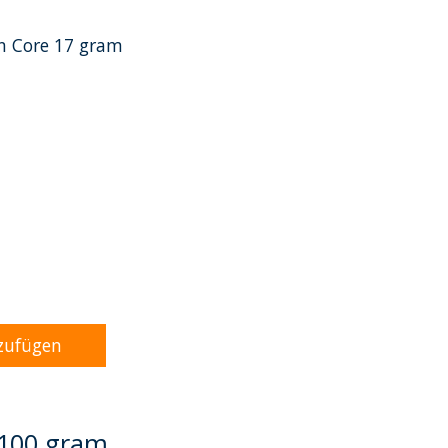
n Core 17 gram
dukts ist
0
von 5
zufügen
 100 gram