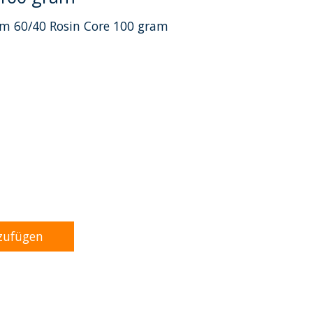
am 60/40 Rosin Core 100 gram
dukts ist
0
von 5
zufügen