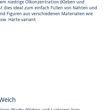
rem niedrige Ölkonzentration (Kleben und
Ist dies ideal zum einfach Füllen von Nähten und
nd Figuren aus verschiedenen Materialien wie
usw. Härte variant
dukts ist
0
von 5
 Weich
reies Wachs (Kleben und Lackieren kein