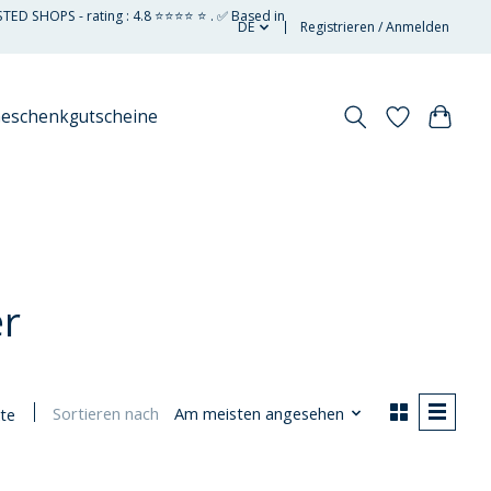
STED SHOPS - rating : 4.8 ⭐⭐⭐⭐ ⭐ . ✅ Based in
DE
Registrieren / Anmelden
eschenkgutscheine
er
Sortieren nach
Am meisten angesehen
te