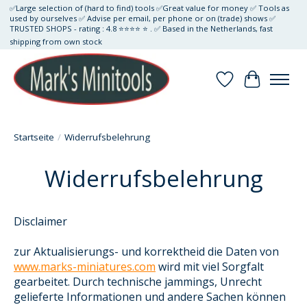
✅Large selection of (hard to find) tools ✅Great value for money ✅ Tools as
used by ourselves ✅ Advise per email, per phone or on (trade) shows ✅
TRUSTED SHOPS - rating : 4.8 ⭐⭐⭐⭐ ⭐ . ✅ Based in the Netherlands, fast
shipping from own stock
Wunschzettel
Ihr Waren
Startseite
/
Widerrufsbelehrung
Widerrufsbelehrung
Disclaimer
zur Aktualisierungs- und korrektheid die Daten von
www.marks-miniatures.com
wird mit viel Sorgfalt
gearbeitet. Durch technische jammings, Unrecht
gelieferte Informationen und andere Sachen können