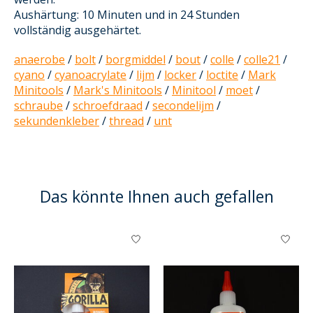
Aushärtung: 10 Minuten und in 24 Stunden
vollständig ausgehärtet.
anaerobe
/
bolt
/
borgmiddel
/
bout
/
colle
/
colle21
/
cyano
/
cyanoacrylate
/
lijm
/
locker
/
loctite
/
Mark
Minitools
/
Mark's Minitools
/
Minitool
/
moet
/
schraube
/
schroefdraad
/
secondelijm
/
sekundenkleber
/
thread
/
unt
Das könnte Ihnen auch gefallen
Produkt-Karussell-Artikel