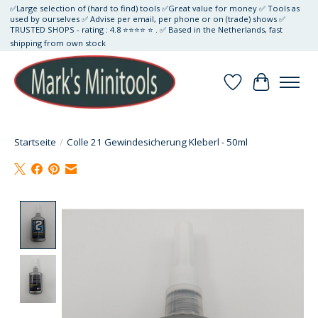
✅Large selection of (hard to find) tools ✅Great value for money ✅ Tools as
used by ourselves ✅ Advise per email, per phone or on (trade) shows ✅
TRUSTED SHOPS - rating : 4.8 ⭐⭐⭐⭐ ⭐ . ✅ Based in the Netherlands, fast
shipping from own stock
Wunschzettel
Ihr Waren
Startseite
/
Colle 21 Gewindesicherung Kleberl - 50ml
Product image slideshow Items