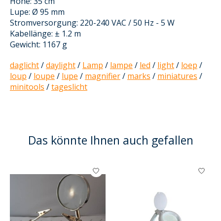
Höhe: 35 cm
Lupe: Ø 95 mm
Stromversorgung: 220-240 VAC / 50 Hz - 5 W
Kabellänge: ± 1.2 m
Gewicht: 1167 g
daglicht
/
daylight
/
Lamp
/
lampe
/
led
/
light
/
loep
/
loup
/
loupe
/
lupe
/
magnifier
/
marks
/
miniatures
/
minitools
/
tageslicht
Das könnte Ihnen auch gefallen
Produkt-Karussell-Artikel