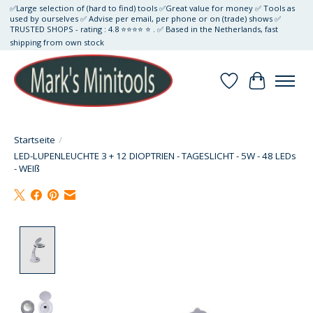
✅Large selection of (hard to find) tools ✅Great value for money ✅ Tools as
used by ourselves ✅ Advise per email, per phone or on (trade) shows ✅
TRUSTED SHOPS - rating : 4.8 ⭐⭐⭐⭐ ⭐ . ✅ Based in the Netherlands, fast
shipping from own stock
Wunschzettel
Ihr Waren
Startseite
/
LED-LUPENLEUCHTE 3 + 12 DIOPTRIEN - TAGESLICHT - 5W - 48 LEDs
- WEIß
Product image slideshow Items