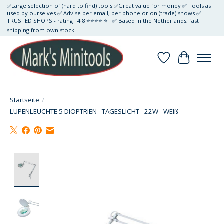
✅Large selection of (hard to find) tools ✅Great value for money ✅ Tools as
used by ourselves ✅ Advise per email, per phone or on (trade) shows ✅
TRUSTED SHOPS - rating : 4.8 ⭐⭐⭐⭐ ⭐ . ✅ Based in the Netherlands, fast
shipping from own stock
Wunschzettel
Ihr Waren
Startseite
/
LUPENLEUCHTE 5 DIOPTRIEN - TAGESLICHT - 22W - WEIß
Product image slideshow Items