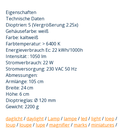
Eigenschaften
Technische Daten
Dioptrien: 5 (Vergrößerung 2.25x)
Gehäusefarbe: weiß
Farbe: kaltweiß
Farbtemperatur: > 6400 K
Energieverbrauch Ec: 22 kWh/1000h
Intensität : 1050 lm
Stromverbrauch: 22 W
Stromversorgung: 230 VAC 50 Hz
Abmessungen:
Armlänge: 105 cm
Breite: 24 cm
Höhe: 6 cm
Dioptrieglas: Ø 120 mm
Gewicht: 2200 g
daglicht
/
daylight
/
Lamp
/
lampe
/
led
/
light
/
loep
/
loup
/
loupe
/
lupe
/
magnifier
/
marks
/
miniatures
/