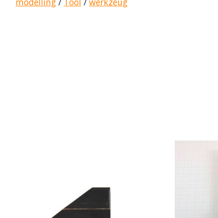
modelling
/
Tool
/
werkzeug
Produkt-Karussell-Artikel