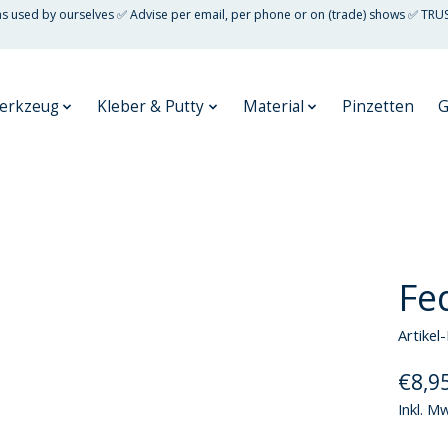
 as used by ourselves ✅ Advise per email, per phone or on (trade) shows ✅ TRU
erkzeug
Kleber & Putty
Material
Pinzetten
G
Fe
Artike
€8,9
Inkl. M