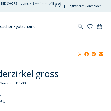
STED SHOPS - rating : 4.8 ⭐⭐⭐⭐ ⭐ . ✅ Based in
DE
Registrieren / Anmelden
eschenkgutscheine
derzirkel gross
l-Nummer: B9-33
5
wSt.