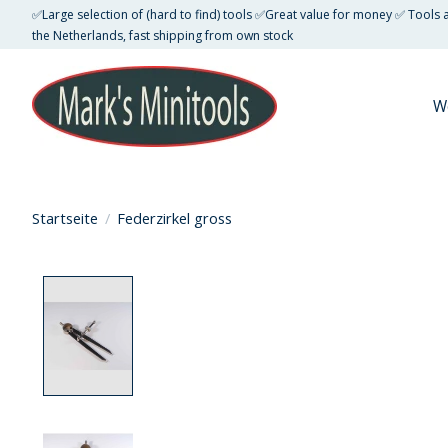
✅Large selection of (hard to find) tools ✅Great value for money ✅ Tools
the Netherlands, fast shipping from own stock
W
Startseite
/
Federzirkel gross
Product image slideshow Items