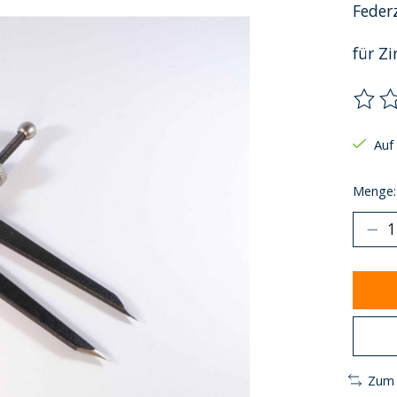
Federz
für Zi
Die B
Auf
Menge:
Zum 