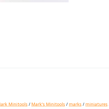
ark Minitools
/
Mark's Minitools
/
marks
/
miniatures