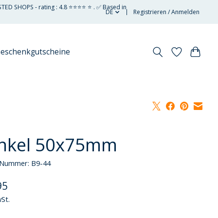
STED SHOPS - rating : 4.8 ⭐⭐⭐⭐ ⭐ . ✅ Based in
DE
Registrieren / Anmelden
eschenkgutscheine
nkel 50x75mm
l-Nummer: B9-44
95
wSt.