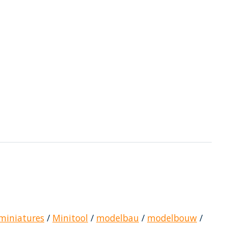
miniatures
/
Minitool
/
modelbau
/
modelbouw
/