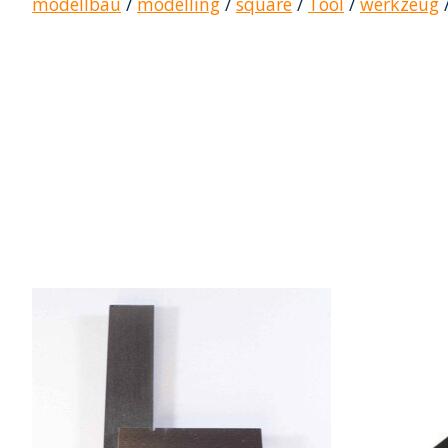
modellbau
/
modelling
/
square
/
Tool
/
werkzeug
Produkt-Karussell-Artikel