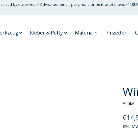
 as used by ourselves ✅ Advise per email, per phone or on (trade) shows ✅ TRU
erkzeug
Kleber & Putty
Material
Pinzetten
G
Wi
Artike
€14,
Inkl. M