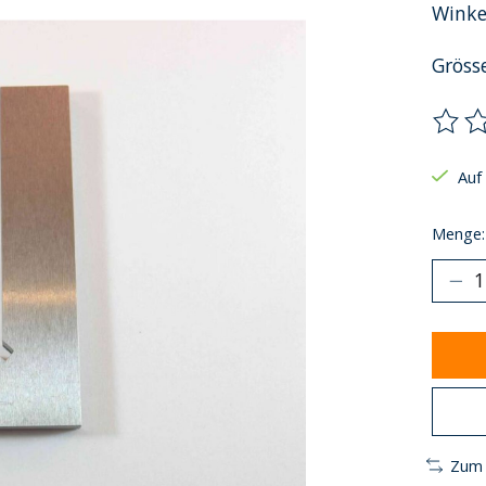
Winke
Gröss
Die B
Auf
Menge:
Zum 