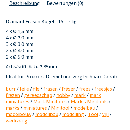
Beschreibung
Bewertungen (0)
Diamant Fräsen Kugel - 15 Teilig
4 x Ø 1,5 mm
4 x Ø 2,0 mm
3 x Ø 3,0 mm
2 x Ø 4,0 mm
2 x Ø 5,0 mm
Achs/stift dicke 2,35mm
Ideal für Proxxon, Dremel und vergleichbare Geräte.
burr
/
feile
/
file
/
fräsen
/
fräser
/
frees
/
freesjes
/
frezen
/
gereedschap
/
hobby
/
mark
/
mark
miniatures
/
Mark Minitools
/
Mark's Minitools
/
marks
/
miniatures
/
Minitool
/
modelbau
/
modelbouw
/
modellbau
/
modelling
/
Tool
/
Vijl
/
werkzeug