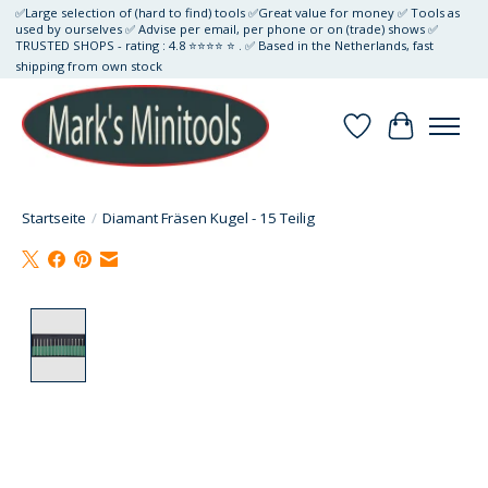
✅Large selection of (hard to find) tools ✅Great value for money ✅ Tools as
used by ourselves ✅ Advise per email, per phone or on (trade) shows ✅
TRUSTED SHOPS - rating : 4.8 ⭐⭐⭐⭐ ⭐ . ✅ Based in the Netherlands, fast
shipping from own stock
Wunschzettel
Ihr Waren
Startseite
/
Diamant Fräsen Kugel - 15 Teilig
Product image slideshow Items