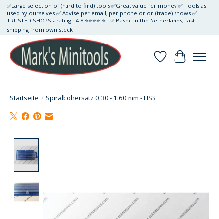
✅Large selection of (hard to find) tools ✅Great value for money ✅ Tools as
used by ourselves ✅ Advise per email, per phone or on (trade) shows ✅
TRUSTED SHOPS - rating : 4.8 ⭐⭐⭐⭐ ⭐ . ✅ Based in the Netherlands, fast
shipping from own stock
Wunschzettel
Ihr Waren
Startseite
/
Spiralbohersatz 0.30 - 1.60 mm - HSS
Product image slideshow Items