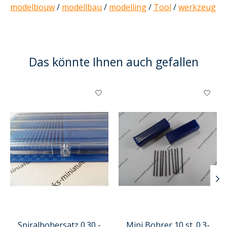
modelbouw
/
modellbau
/
modelling
/
Tool
/
werkzeug
Das könnte Ihnen auch gefallen
Produkt-Karussell-Artikel
Spiralbohersatz 0.30 -
Mini Bohrer 10 st. 0.3-