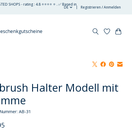
STED SHOPS - rating : 4.8 ⭐⭐⭐⭐ ⭐ . ✅ Based in
DE
Registrieren / Anmelden
eschenkgutscheine
rbrush Halter Modell mit
emme
l-Nummer: AB-31
95