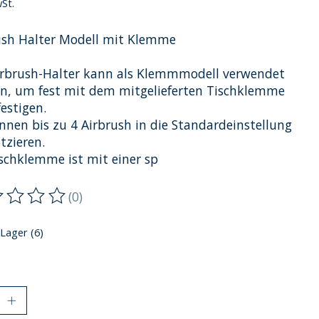
wSt.
ush Halter Modell mit Klemme
irbrush-Halter kann als Klemmmodell verwendet
n, um fest mit dem mitgelieferten Tischklemme
estigen.
önnen bis zu 4 Airbrush in die Standardeinstellung
tzieren.
ischklemme ist mit einer sp
(0)
ewertung dieses Produkts ist
0
von 5
 Lager (6)