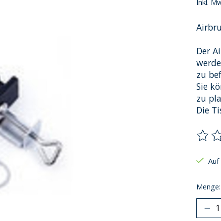
Inkl. M
Airbr
Der A
werde
zu bef
Sie k
zu pla
Die T
Die B
Auf
Menge: