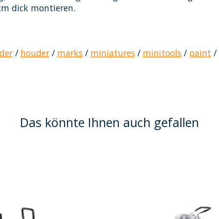
cm dick montieren.
der
/
houder
/
marks
/
miniatures
/
minitools
/
paint
/
Das könnte Ihnen auch gefallen