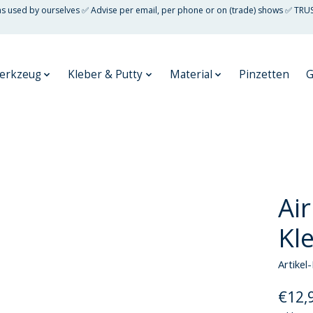
 as used by ourselves ✅ Advise per email, per phone or on (trade) shows ✅ TRU
erkzeug
Kleber & Putty
Material
Pinzetten
G
Ai
Kl
Artike
€12,