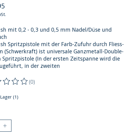
95
wSt.
ush mit 0,2 - 0,3 und 0,5 mm Nadel/Düse und
uch
sh Spritzpistole mit der Farb-Zufuhr durch Fliess-
m (Schwerkraft) ist universale Ganzmetall-Double-
 Spritzpistole (In der ersten Zeitspanne wird die
ugeführt, in der zweiten
(0)
ewertung dieses Produkts ist
0
von 5
 Lager (1)