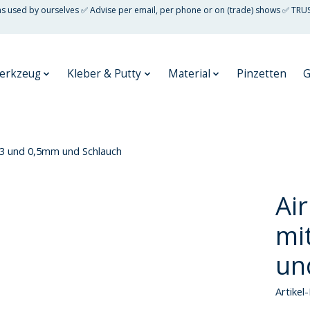
 as used by ourselves ✅ Advise per email, per phone or on (trade) shows ✅ TRU
erkzeug
Kleber & Putty
Material
Pinzetten
G
0,3 und 0,5mm und Schlauch
Ai
mi
un
Artike