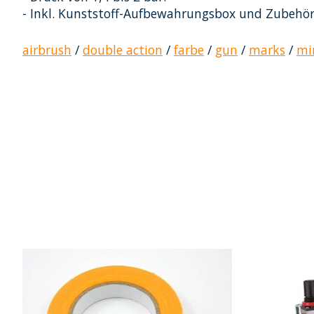
- Inkl. Kunststoff-Aufbewahrungsbox und Zubehör
airbrush
/
double action
/
farbe
/
gun
/
marks
/
mi
Produkt-Karussell-Artikel