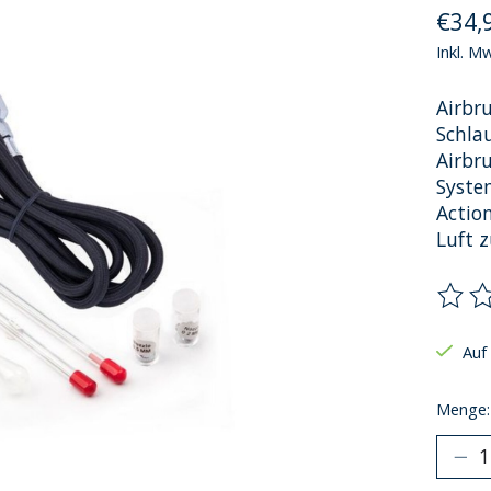
€34,
Inkl. M
Airbr
Schla
Airbru
Syste
Action
Luft z
Die B
Auf
Menge: