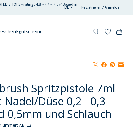
STED SHOPS - rating : 4.8 ⭐⭐⭐⭐ ⭐ . ✅ Based in
DE
Registrieren / Anmelden
eschenkgutscheine
rbrush Spritzpistole 7ml
t Nadel/Düse 0,2 - 0,3
d 0,5mm und Schlauch
l-Nummer: AB-22