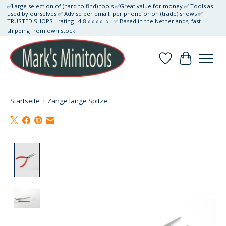
✅Large selection of (hard to find) tools ✅Great value for money ✅ Tools as
used by ourselves ✅ Advise per email, per phone or on (trade) shows ✅
TRUSTED SHOPS - rating : 4.8 ⭐⭐⭐⭐ ⭐ . ✅ Based in the Netherlands, fast
shipping from own stock
Wunschzettel
Ihr Waren
Startseite
/
Zange lange Spitze
Product image slideshow Items