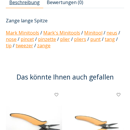
Beschreibung
Bewertungen (0)
Zange lange Spitze
Mark Minitools
/
Mark's Minitools
/
Minitool
/
neus
/
nose
/
pincet
/
pinzette
/
plier
/
pliers
/
punt
/
tang
/
tip
/
tweezer
/
zange
Das könnte Ihnen auch gefallen
Produkt-Karussell-Artikel