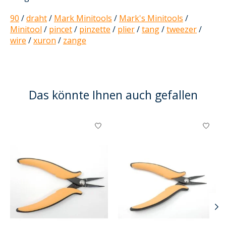
90
/
draht
/
Mark Minitools
/
Mark's Minitools
/
Minitool
/
pincet
/
pinzette
/
plier
/
tang
/
tweezer
/
wire
/
xuron
/
zange
Das könnte Ihnen auch gefallen
Produkt-Karussell-Artikel