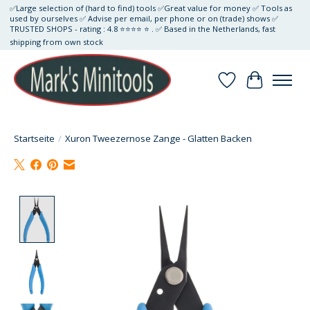
✅Large selection of (hard to find) tools ✅Great value for money ✅ Tools as
used by ourselves ✅ Advise per email, per phone or on (trade) shows ✅
TRUSTED SHOPS - rating : 4.8 ⭐⭐⭐⭐ ⭐ . ✅ Based in the Netherlands, fast
shipping from own stock
Wunschzettel
Ihr Waren
Startseite
/
Xuron Tweezernose Zange - Glatten Backen
Product image slideshow Items