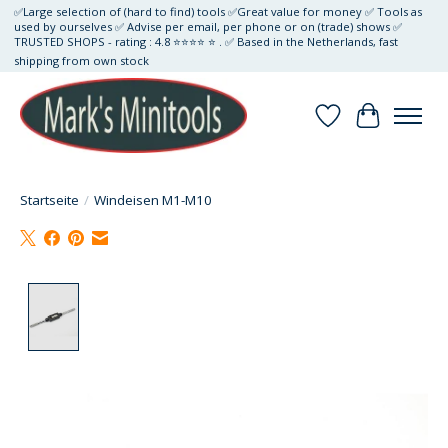
✅Large selection of (hard to find) tools ✅Great value for money ✅ Tools as
used by ourselves ✅ Advise per email, per phone or on (trade) shows ✅
TRUSTED SHOPS - rating : 4.8 ⭐⭐⭐⭐ ⭐ . ✅ Based in the Netherlands, fast
shipping from own stock
Wunschzettel
Ihr Waren
Startseite
/
Windeisen M1-M10
Product image slideshow Items