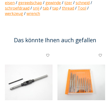
eisen
/
gereedschap
/
gewinde
/
ijzer
/
schneid
/
schroefdraad
/
snij
/
tab
/
tap
/
thread
/
Tool
/
werkzeug
/
wrench
Das könnte Ihnen auch gefallen
Produkt-Karussell-Artikel