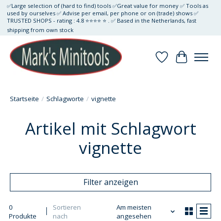
✅Large selection of (hard to find) tools ✅Great value for money ✅ Tools as
used by ourselves ✅ Advise per email, per phone or on (trade) shows ✅
TRUSTED SHOPS - rating : 4.8 ⭐⭐⭐⭐ ⭐ . ✅ Based in the Netherlands, fast
shipping from own stock
Wunschzettel
Ihr Waren
Startseite
/
Schlagworte
/
vignette
Artikel mit Schlagwort
vignette
Filter anzeigen
0
Sortieren
Am meisten
Produkte
nach
angesehen