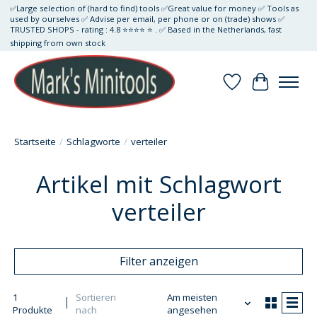
✅Large selection of (hard to find) tools ✅Great value for money ✅ Tools as
used by ourselves ✅ Advise per email, per phone or on (trade) shows ✅
TRUSTED SHOPS - rating : 4.8 ⭐⭐⭐⭐ ⭐ . ✅ Based in the Netherlands, fast
shipping from own stock
Wunschzettel
Ihr Waren
Startseite
/
Schlagworte
/
verteiler
Artikel mit Schlagwort
verteiler
Filter anzeigen
1
Sortieren
Am meisten
Produkte
nach
angesehen