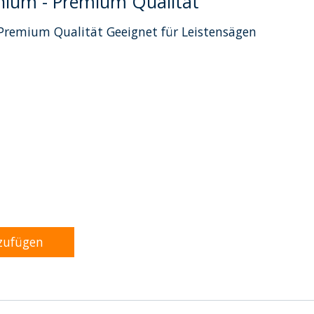
nium - Premium Qualität
Premium Qualität Geeignet für Leistensägen
dukts ist
0
von 5
zufügen