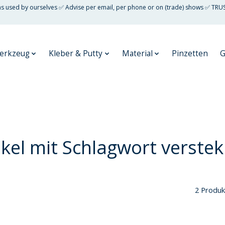
 as used by ourselves ✅ Advise per email, per phone or on (trade) shows ✅ TRU
erkzeug
Kleber & Putty
Material
Pinzetten
G
ikel mit Schlagwort verste
2 Produk