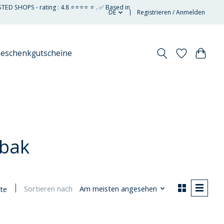
STED SHOPS - rating : 4.8 ⭐⭐⭐⭐ ⭐ . ✅ Based in
DE
Registrieren / Anmelden
eschenkgutscheine
kbak
Sortieren nach
Am meisten angesehen
te