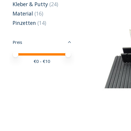
Kleber & Putty
(24)
Material
(16)
Pinzetten
(14)
Preis
Preis – Mindestwert
Price maximum value
€
0
- €
10