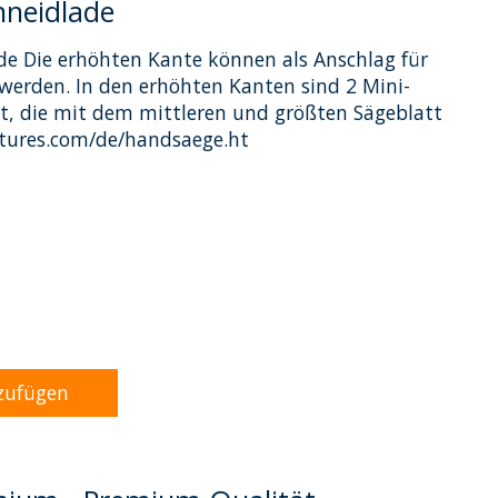
hneidlade
e Die erhöhten Kante können als Anschlag für
werden. In den erhöhten Kanten sind 2 Mini-
, die mit dem mittleren und größten Sägeblatt
tures.com/de/handsaege.ht
dukts ist
0
von 5
zufügen