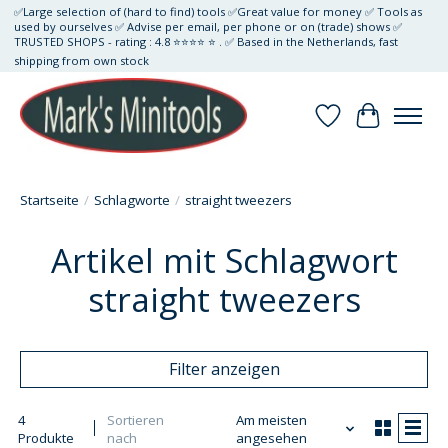
✅Large selection of (hard to find) tools ✅Great value for money ✅ Tools as
used by ourselves ✅ Advise per email, per phone or on (trade) shows ✅
TRUSTED SHOPS - rating : 4.8 ⭐⭐⭐⭐ ⭐ . ✅ Based in the Netherlands, fast
shipping from own stock
Wunschzettel
Ihr Waren
Startseite
/
Schlagworte
/
straight tweezers
Artikel mit Schlagwort
straight tweezers
Filter anzeigen
4
Sortieren
Am meisten
Produkte
nach
angesehen