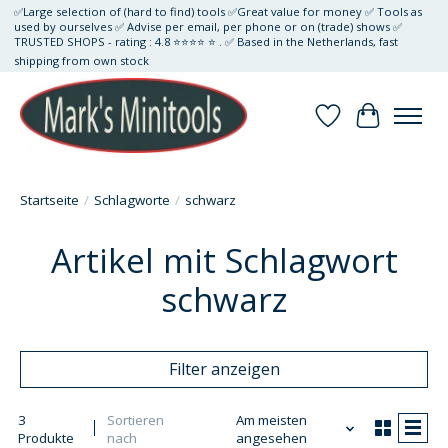
✅Large selection of (hard to find) tools ✅Great value for money ✅ Tools as
used by ourselves ✅ Advise per email, per phone or on (trade) shows ✅
TRUSTED SHOPS - rating : 4.8 ⭐⭐⭐⭐ ⭐ . ✅ Based in the Netherlands, fast
shipping from own stock
Wunschzettel
Ihr Waren
Startseite
/
Schlagworte
/
schwarz
Artikel mit Schlagwort
schwarz
Filter anzeigen
3
Sortieren
Am meisten
Produkte
nach
angesehen