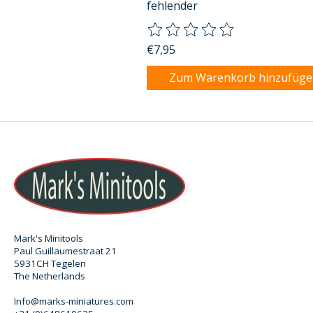
fehlender
Die Bewertung dieses Produkts
€7,95
Zum Warenkorb hinzufüg
Mark's Minitools
Paul Guillaumestraat 21
5931CH Tegelen
The Netherlands
Info@marks-miniatures.com