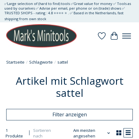
✅Large selection of (hard to find) tools ✅Great value for money ✅ Tools as
used by ourselves ✅ Advise per email, per phone or on (trade) shows ✅
TRUSTED SHOPS - rating : 4.8 ⭐⭐⭐⭐ ⭐ . ✅ Based in the Netherlands, fast
shipping from own stock
Wunschzettel
Ihr Waren
Startseite
/
Schlagworte
/
sattel
Artikel mit Schlagwort
sattel
Filter anzeigen
1
Sortieren
Am meisten
Produkte
nach
angesehen