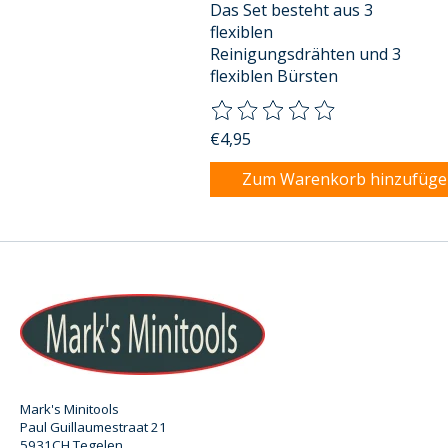
Das Set besteht aus 3
flexiblen
Reinigungsdrähten und 3
flexiblen Bürsten
Die Bewertung dieses Produkts
€4,95
Zum Warenkorb hinzufüg
Mark's Minitools
Paul Guillaumestraat 21
5931CH Tegelen