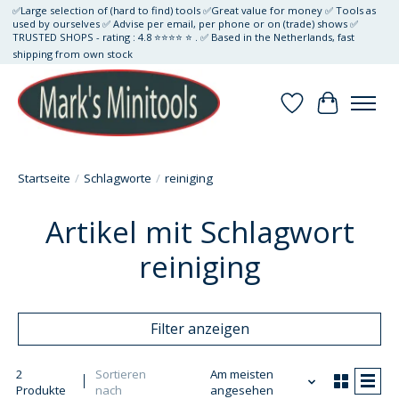
✅Large selection of (hard to find) tools ✅Great value for money ✅ Tools as
used by ourselves ✅ Advise per email, per phone or on (trade) shows ✅
TRUSTED SHOPS - rating : 4.8 ⭐⭐⭐⭐ ⭐ . ✅ Based in the Netherlands, fast
shipping from own stock
Wunschzettel
Ihr Waren
Startseite
/
Schlagworte
/
reiniging
Artikel mit Schlagwort
reiniging
Filter anzeigen
2
Sortieren
Am meisten
Produkte
nach
angesehen