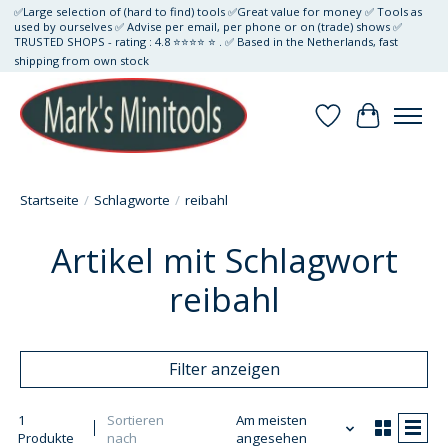
✅Large selection of (hard to find) tools ✅Great value for money ✅ Tools as
used by ourselves ✅ Advise per email, per phone or on (trade) shows ✅
TRUSTED SHOPS - rating : 4.8 ⭐⭐⭐⭐ ⭐ . ✅ Based in the Netherlands, fast
shipping from own stock
Wunschzettel
Ihr Waren
Startseite
/
Schlagworte
/
reibahl
Artikel mit Schlagwort
reibahl
Filter anzeigen
1
Sortieren
Am meisten
Produkte
nach
angesehen