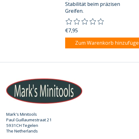
Stabilität beim präzisen
Greifen.
Die Bewertung dieses Produkts
€7,95
Zum Warenkorb hinzufüg
Mark's Minitools
Paul Guillaumestraat 21
5931CH Tegelen
The Netherlands