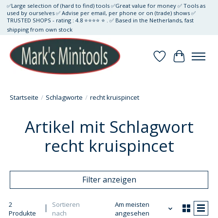
✅Large selection of (hard to find) tools ✅Great value for money ✅ Tools as
used by ourselves ✅ Advise per email, per phone or on (trade) shows ✅
TRUSTED SHOPS - rating : 4.8 ⭐⭐⭐⭐ ⭐ . ✅ Based in the Netherlands, fast
shipping from own stock
Wunschzettel
Ihr Waren
Startseite
/
Schlagworte
/
recht kruispincet
Artikel mit Schlagwort
recht kruispincet
Filter anzeigen
2
Sortieren
Am meisten
Produkte
nach
angesehen