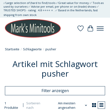
✅Large selection of (hard to find) tools ✅Great value for money ✅ Tools as
used by ourselves ✅ Advise per email, per phone or on (trade) shows ✅
TRUSTED SHOPS - rating : 4.8 ⭐⭐⭐⭐ ⭐ . ✅ Based in the Netherlands, fast
shipping from own stock
Wunschzettel
Ihr Waren
Startseite
/
Schlagworte
/
pusher
Artikel mit Schlagwort
pusher
Filter anzeigen
1
Sortieren
Am meisten
Produkte
nach
angesehen