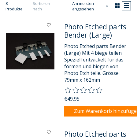
3
Sortieren
Am meisten
Produkte
nach
angesehen
Photo Etched parts
Bender (Large)
Photo Etched parts Bender
(Large) Mit 4 biege teilen
Speziell entwickelt für das
formen und biegen von
Photo Etch teile. Grösse:
79mm x 162mm
Die Bewertung dieses Produkts
€49,95
Zum Warenkorb hinzufüg
Photo Etched parts