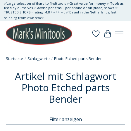
✅Large selection of (hard to find) tools ✅Great value for money ✅ Tools as
used by ourselves ✅ Advise per email, per phone or on (trade) shows ✅
TRUSTED SHOPS - rating : 4.8 ⭐⭐⭐⭐ ⭐ . ✅ Based in the Netherlands, fast
shipping from own stock
Wunschzettel
Ihr Waren
Startseite
/
Schlagworte
/
Photo Etched parts Bender
Artikel mit Schlagwort
Photo Etched parts
Bender
Filter anzeigen