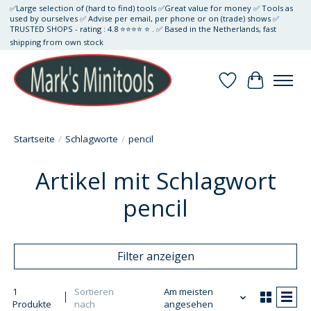
✅Large selection of (hard to find) tools ✅Great value for money ✅ Tools as
used by ourselves ✅ Advise per email, per phone or on (trade) shows ✅
TRUSTED SHOPS - rating : 4.8 ⭐⭐⭐⭐ ⭐ . ✅ Based in the Netherlands, fast
shipping from own stock
Wunschzettel
Ihr Waren
Startseite
/
Schlagworte
/
pencil
Artikel mit Schlagwort
pencil
Filter anzeigen
1
Sortieren
Am meisten
Produkte
nach
angesehen