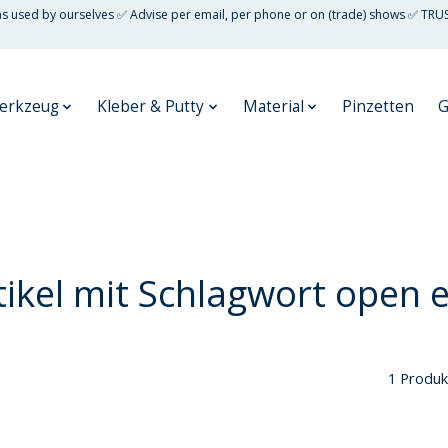
 as used by ourselves ✅ Advise per email, per phone or on (trade) shows ✅ TRU
erkzeug
Kleber & Putty
Material
Pinzetten
G
tikel mit Schlagwort open 
1 Produk