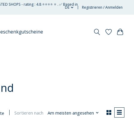
STED SHOPS - rating : 4.8 ⭐⭐⭐⭐ ⭐ . ✅ Based in
DE
Registrieren / Anmelden
eschenkgutscheine
end
Sortieren nach
Am meisten angesehen
te