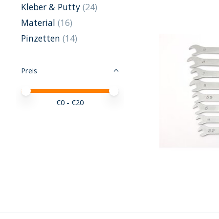
Kleber & Putty
(24)
Material
(16)
Pinzetten
(14)
Preis
Preis – Mindestwert
Price maximum value
€
0
- €
20