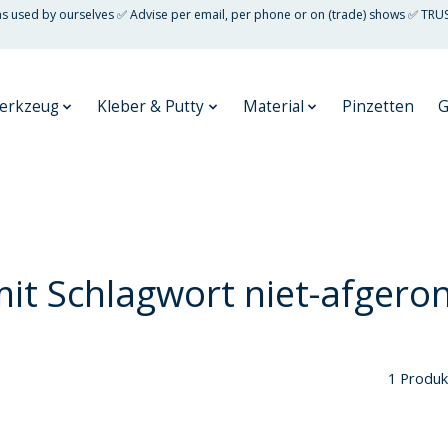
 as used by ourselves ✅ Advise per email, per phone or on (trade) shows ✅ TRU
erkzeug
Kleber & Putty
Material
Pinzetten
G
 mit Schlagwort niet-afgero
1 Produk