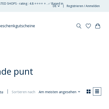
STED SHOPS - rating : 4.8 ⭐⭐⭐⭐ ⭐ . ✅ Based in
DE
Registrieren / Anmelden
eschenkgutscheine
nde punt
Sortieren nach
Am meisten angesehen
te