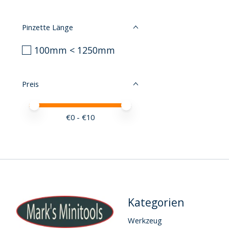
Pinzette Länge
100mm < 1250mm
Preis
Preis – Mindestwert
Price maximum value
€
0
- €
10
Kategorien
Werkzeug