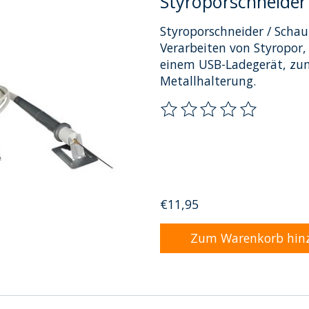
Styroporschneider
Styroporschneider / Scha
Verarbeiten von Styropor
einem USB-Ladegerät, zu
Metallhalterung.
Die Bewertung dieses Pro
€11,95
Zum Warenkorb hin