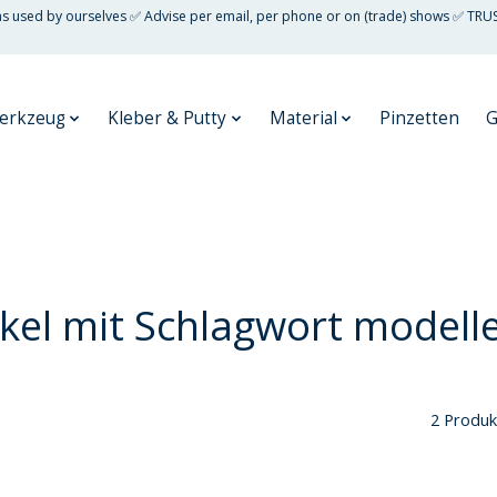
 as used by ourselves ✅ Advise per email, per phone or on (trade) shows ✅ TRU
erkzeug
Kleber & Putty
Material
Pinzetten
G
ikel mit Schlagwort modell
2 Produk