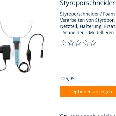
Styroporschneider 
Styroporschneider / Foam 
Verarbeiten von Styropor
Netzteil, Halterung, Ersa
- Schneiden - Modellieren 
Die Bewertung dieses Pro
€25,95
Optionen anzeigen