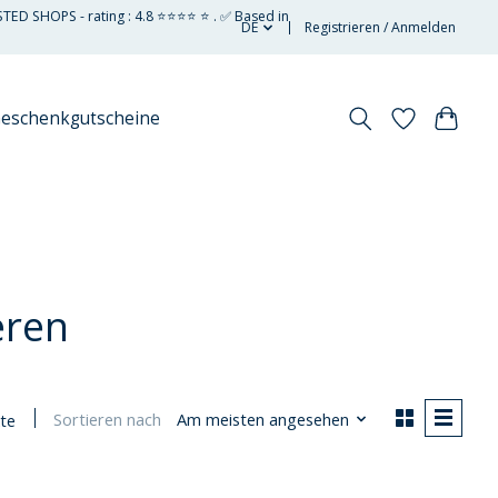
STED SHOPS - rating : 4.8 ⭐⭐⭐⭐ ⭐ . ✅ Based in
DE
Registrieren / Anmelden
eschenkgutscheine
eren
Sortieren nach
Am meisten angesehen
te