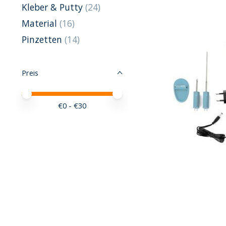
Kleber & Putty
(24)
Material
(16)
Pinzetten
(14)
Preis
Preis – Mindestwert
Price maximum value
€
0
- €
30