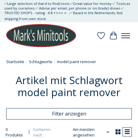
✅Large selection of (hard to find) tools ✅Great value for money ✅ Tools as
used by ourselves ✅ Advise per email, per phone or on (trade) shows ✅
TRUSTED SHOPS - rating : 4.8 ⭐⭐⭐⭐ ⭐ . ✅ Based in the Netherlands, fast
shipping from own stock
Wunschzettel
Ihr Waren
Startseite
/
Schlagworte
/
model paint remover
Artikel mit Schlagwort
model paint remover
Filter anzeigen
0
Sortieren
Am meisten
Produkte
nach
angesehen