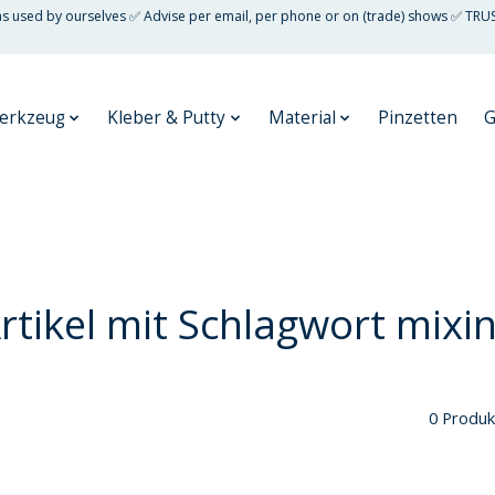
 as used by ourselves ✅ Advise per email, per phone or on (trade) shows ✅ TRU
erkzeug
Kleber & Putty
Material
Pinzetten
G
rtikel mit Schlagwort mixi
0 Produk