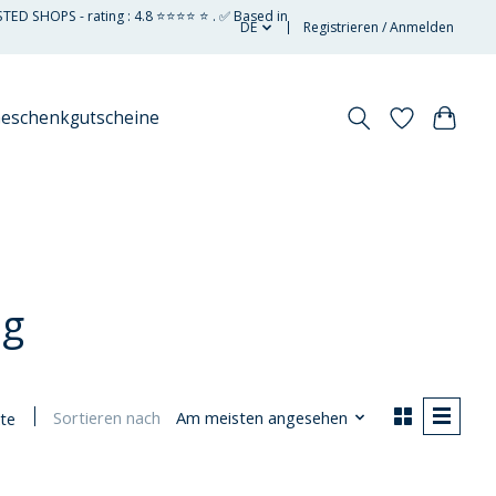
STED SHOPS - rating : 4.8 ⭐⭐⭐⭐ ⭐ . ✅ Based in
DE
Registrieren / Anmelden
eschenkgutscheine
ng
Sortieren nach
Am meisten angesehen
te