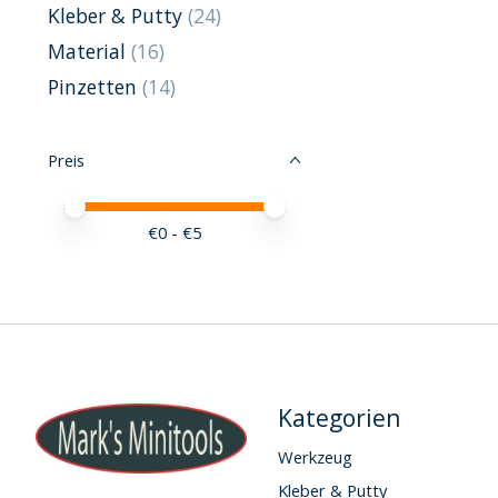
Kleber & Putty
(24)
Material
(16)
Pinzetten
(14)
Preis
Preis – Mindestwert
Price maximum value
€
0
- €
5
Kategorien
Werkzeug
Kleber & Putty