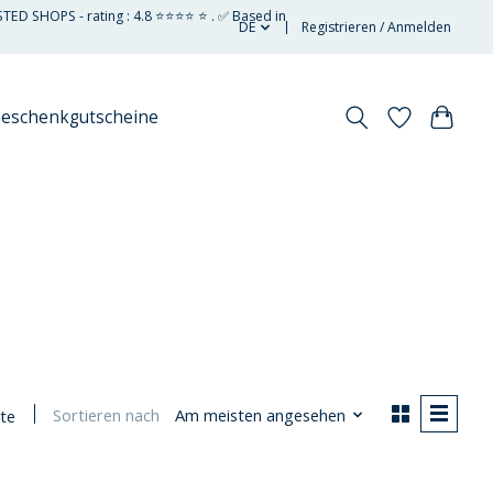
STED SHOPS - rating : 4.8 ⭐⭐⭐⭐ ⭐ . ✅ Based in
DE
Registrieren / Anmelden
eschenkgutscheine
d
Sortieren nach
Am meisten angesehen
te