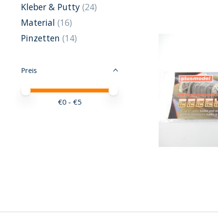
Kleber & Putty
(24)
Material
(16)
Pinzetten
(14)
Preis
Preis – Mindestwert
Price maximum value
€
0
- €
5