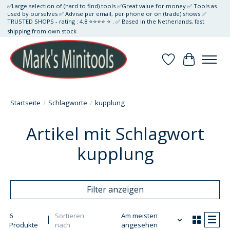
✅Large selection of (hard to find) tools ✅Great value for money ✅ Tools as
used by ourselves ✅ Advise per email, per phone or on (trade) shows ✅
TRUSTED SHOPS - rating : 4.8 ⭐⭐⭐⭐ ⭐ . ✅ Based in the Netherlands, fast
shipping from own stock
Wunschzettel
Ihr Waren
Startseite
/
Schlagworte
/
kupplung
Artikel mit Schlagwort
kupplung
Filter anzeigen
6
Sortieren
Am meisten
Produkte
nach
angesehen