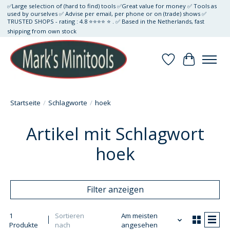
✅Large selection of (hard to find) tools ✅Great value for money ✅ Tools as
used by ourselves ✅ Advise per email, per phone or on (trade) shows ✅
TRUSTED SHOPS - rating : 4.8 ⭐⭐⭐⭐ ⭐ . ✅ Based in the Netherlands, fast
shipping from own stock
Wunschzettel
Ihr Waren
Startseite
/
Schlagworte
/
hoek
Artikel mit Schlagwort
hoek
Filter anzeigen
1
Sortieren
Am meisten
Produkte
nach
angesehen