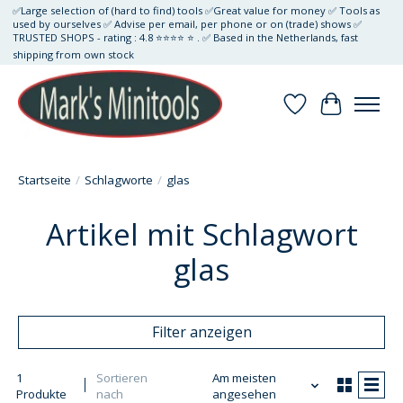
✅Large selection of (hard to find) tools ✅Great value for money ✅ Tools as
used by ourselves ✅ Advise per email, per phone or on (trade) shows ✅
TRUSTED SHOPS - rating : 4.8 ⭐⭐⭐⭐ ⭐ . ✅ Based in the Netherlands, fast
shipping from own stock
Wunschzettel
Ihr Waren
Startseite
/
Schlagworte
/
glas
Artikel mit Schlagwort
glas
Filter anzeigen
1
Sortieren
Am meisten
Produkte
nach
angesehen