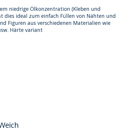
rem niedrige Ölkonzentration (Kleben und
Ist dies ideal zum einfach Füllen von Nähten und
nd Figuren aus verschiedenen Materialien wie
usw. Härte variant
dukts ist
0
von 5
 Weich