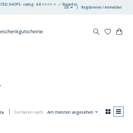
STED SHOPS - rating : 4.8 ⭐⭐⭐⭐ ⭐ . ✅ Based in
DE
Registrieren / Anmelden
eschenkgutscheine
r
Sortieren nach
Am meisten angesehen
te