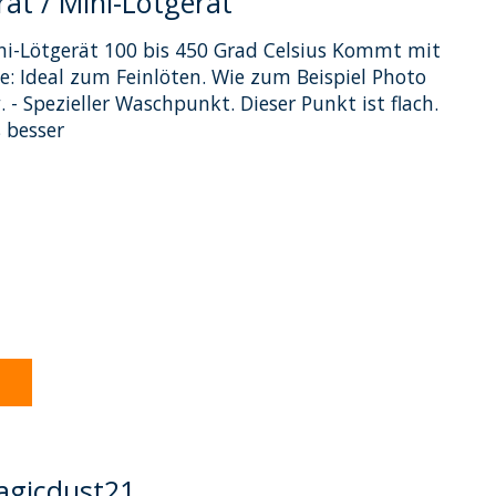
ät / Mini-Lötgerät
ni-Lötgerät 100 bis 450 Grad Celsius Kommt mit
ze: Ideal zum Feinlöten. Wie zum Beispiel Photo
 - Spezieller Waschpunkt. Dieser Punkt ist flach.
 besser
dukts ist
0
von 5
 Magicdust21