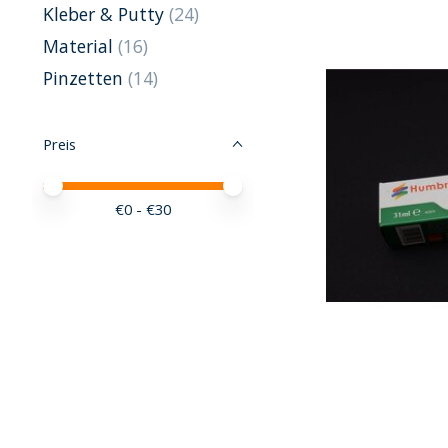
Kleber & Putty
(24)
Material
(16)
Pinzetten
(14)
Preis
Preis – Mindestwert
Price maximum value
€
0
- €
30