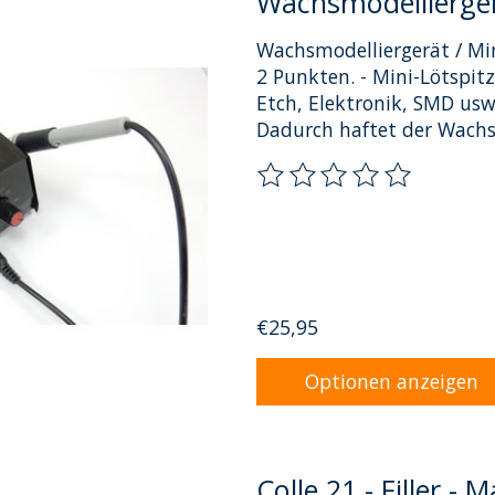
Wachsmodellierger
Wachsmodelliergerät / Mi
2 Punkten. - Mini-Lötspit
Etch, Elektronik, SMD usw.
Dadurch haftet der Wachs
Die Bewertung dieses Pro
€25,95
Optionen anzeigen
Colle 21 - Filler -