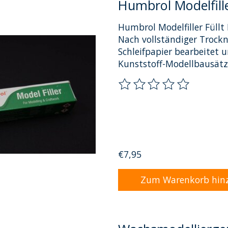
Humbrol Modelfill
Humbrol Modelfiller Füllt 
Nach vollständiger Trock
Schleifpapier bearbeitet
Kunststoff-Modellbausätz
Die Bewertung dieses Pro
€7,95
Zum Warenkorb hin