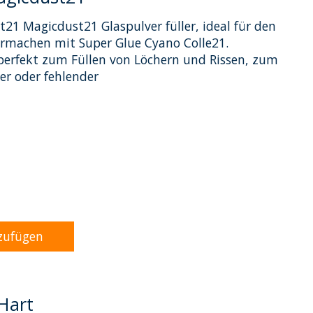
ust21 Magicdust21 Glaspulver füller, ideal für den
rmachen mit Super Glue Cyano Colle21.
 perfekt zum Füllen von Löchern und Rissen, zum
er oder fehlender
dukts ist
0
von 5
zufügen
Hart