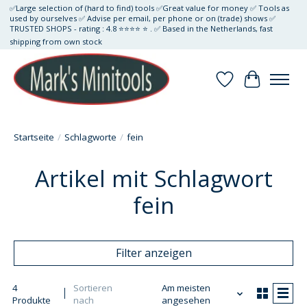
✅Large selection of (hard to find) tools ✅Great value for money ✅ Tools as
used by ourselves ✅ Advise per email, per phone or on (trade) shows ✅
TRUSTED SHOPS - rating : 4.8 ⭐⭐⭐⭐ ⭐ . ✅ Based in the Netherlands, fast
shipping from own stock
Wunschzettel
Ihr Waren
Startseite
/
Schlagworte
/
fein
Artikel mit Schlagwort
fein
Filter anzeigen
4
Sortieren
Am meisten
Produkte
nach
angesehen