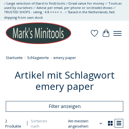
✅Large selection of (hard to find) tools ✅Great value for money ✅ Tools as
used by ourselves ✅ Advise per email, per phone or on (trade) shows ✅
TRUSTED SHOPS - rating : 4.8 ⭐⭐⭐⭐ ⭐ . ✅ Based in the Netherlands, fast
shipping from own stock
Wunschzettel
Ihr Waren
Startseite
/
Schlagworte
/
emery paper
Artikel mit Schlagwort
emery paper
Filter anzeigen
2
Sortieren
Am meisten
Produkte
nach
angesehen