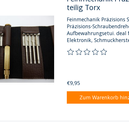
teilig Torx
Feinmechanik Präzisions S
Präzisions-Schraubendrehe
Aufbewahrungsetui. deal f
Elektronik, Schmuckherste
Die Bewertung dieses Pro
€9,95
Zum Warenkorb hin