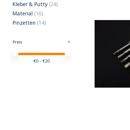
Kleber & Putty
(24)
Material
(16)
Pinzetten
(14)
Preis
Preis – Mindestwert
Price maximum value
€
0
- €
20