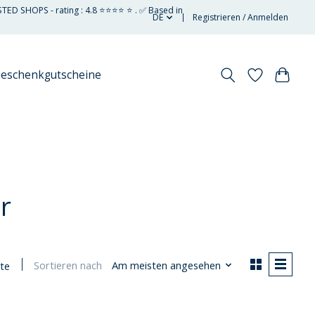
STED SHOPS - rating : 4.8 ⭐⭐⭐⭐ ⭐ . ✅ Based in
DE
Registrieren / Anmelden
eschenkgutscheine
r
Sortieren nach
Am meisten angesehen
te