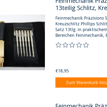
Feinmechanik Präz
13teilig Schlitz, Kr
Feinmechanik Präzisions S
Kreuzschlitz Phillips Schl
Satz 13tlg. in praktischem
Bereichen Feinmechanik, 
Die Bewertung dieses Pro
€18,95
Zum Warenkorb hin
Feinmechanik Präz