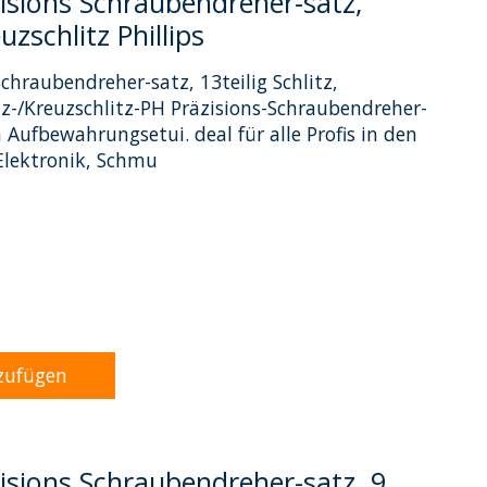
isions Schraubendreher-satz,
euzschlitz Phillips
chraubendreher-satz, 13teilig Schlitz,
itz-/Kreuzschlitz-PH Präzisions-Schraubendreher-
 Aufbewahrungsetui. deal für alle Profis in den
Elektronik, Schmu
dukts ist
0
von 5
zufügen
isions Schraubendreher-satz, 9