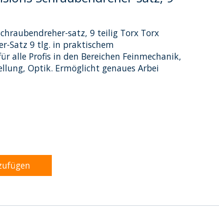
chraubendreher-satz, 9 teilig Torx Torx
r-Satz 9 tlg. in praktischem
ür alle Profis in den Bereichen Feinmechanik,
llung, Optik. Ermöglicht genaues Arbei
dukts ist
0
von 5
zufügen