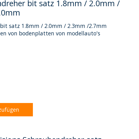
ndreher bit satz 1.8mm / 2.0mm /
3.0mm
r bit satz 1.8mm / 2.0mm / 2.3mm /2.7mm
en von bodenplatten von modellauto's
dukts ist
0
von 5
zufügen