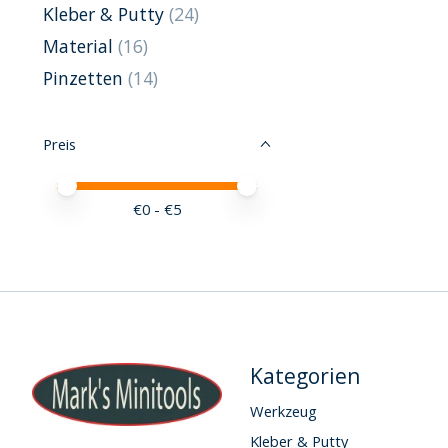
Kleber & Putty
(24)
Material
(16)
Pinzetten
(14)
Preis
Preis – Mindestwert
Price maximum value
€
0
- €
5
Kategorien
Werkzeug
Kleber & Putty