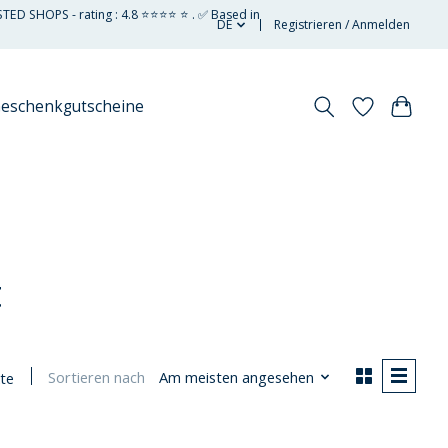
STED SHOPS - rating : 4.8 ⭐⭐⭐⭐ ⭐ . ✅ Based in
DE
Registrieren / Anmelden
eschenkgutscheine
t
Sortieren nach
Am meisten angesehen
te