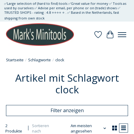
✅Large selection of (hard to find) tools ✅Great value for money ✅ Tools as
used by ourselves ✅ Advise per email, per phone or on (trade) shows ✅
TRUSTED SHOPS - rating : 4.8 ⭐⭐⭐⭐ ⭐ . ✅ Based in the Netherlands, fast
shipping from own stock
Wunschzettel
Ihr Waren
Startseite
/
Schlagworte
/
clock
Artikel mit Schlagwort
clock
Filter anzeigen
2
Sortieren
Am meisten
Produkte
nach
angesehen