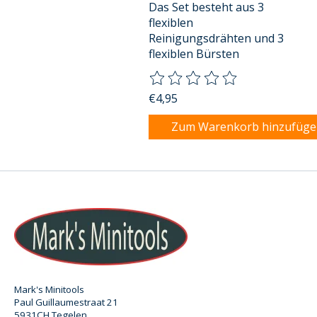
Das Set besteht aus 3
flexiblen
Reinigungsdrähten und 3
flexiblen Bürsten
Die Bewertung dieses Produkts
€4,95
Zum Warenkorb hinzufüg
Mark's Minitools
Paul Guillaumestraat 21
5931CH Tegelen