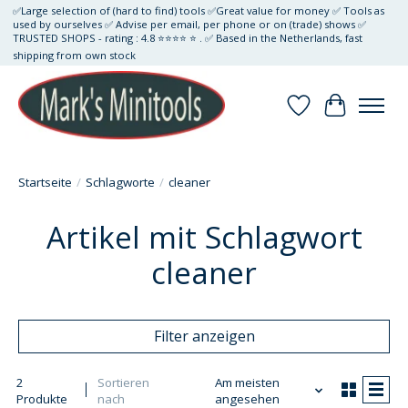
✅Large selection of (hard to find) tools ✅Great value for money ✅ Tools as
used by ourselves ✅ Advise per email, per phone or on (trade) shows ✅
TRUSTED SHOPS - rating : 4.8 ⭐⭐⭐⭐ ⭐ . ✅ Based in the Netherlands, fast
shipping from own stock
Wunschzettel
Ihr Waren
Startseite
/
Schlagworte
/
cleaner
Artikel mit Schlagwort
cleaner
Filter anzeigen
2
Sortieren
Am meisten
Produkte
nach
angesehen